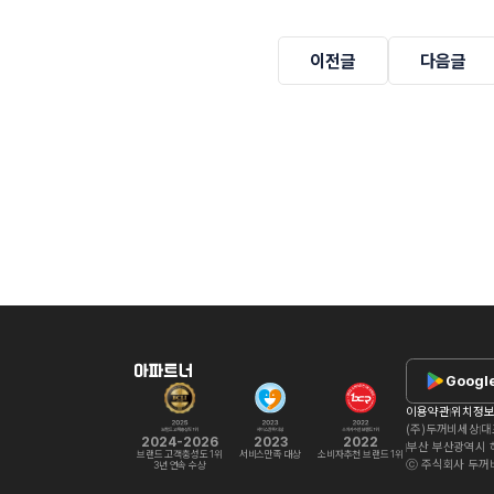
이전글
다음글
Google
이용약관
위치정보
(주)두꺼비세상
대
2024-2026
2023
2022
부산 부산광역시 해
브랜드 고객충성도 1위
서비스만족 대상
소비자추천 브랜드 1위
ⓒ 주식회사 두꺼비세상.
3년 연속 수상