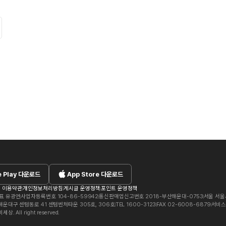
 Play
다운로드
App Store
다운로드
 이용약관
개인정보처리방침
게시글 운영정책
포인트 운영정책
표 유광연
사업자등록번호 104-86-59942
통신판매업신고번호 2018-부산해운대-0753
서울 서울
운대구 센텀동로 41 센텀벤처타운 305호, 306호
TEL 1600-3123
FAX 02-6008-6879
서비스문
 All right reserved.