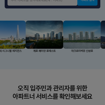
레지던스
개포 래미안 포레스트
아크로리버뷰 신반포
래미안
오직 입주민과 관리자를 위한
아파트너 서비스를 확인해보세요