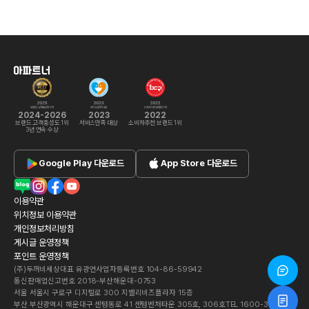
2024-2026
2023
2022
브랜드 고객충성도 1위
서비스만족 대상
소비자추천 브랜드 1위
3년 연속 수상
Google Play
다운로드
App Store
다운로드
이용약관
위치정보 이용약관
개인정보처리방침
게시글 운영정책
포인트 운영정책
(주)두꺼비세상
대표 유광연
사업자등록번호 104-86-59942
통신판매업신고번호 2018-부산해운대-0753
서울 서울시 구로구 디지털로 300 지밸리비즈플라자 15층
부산 부산광역시 해운대구 센텀동로 41 센텀벤처타운 305호, 306호
TEL 1600-3123